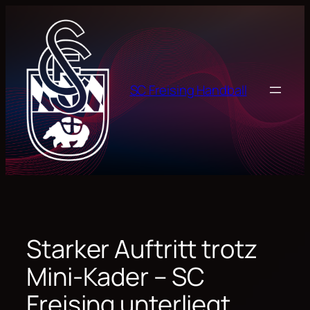
Zum
Inhalt
springen
SC Freising Handball
Starker Auftritt trotz
Mini-Kader – SC
Freising unterliegt