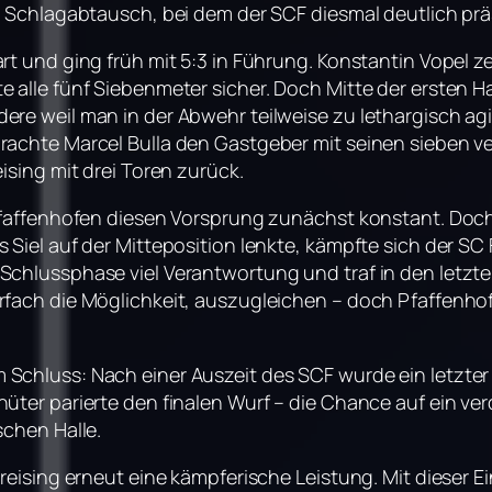
r Schlagabtausch, bei dem der SCF diesmal deutlich prä
rt und ging früh mit 5:3 in Führung. Konstantin Vopel z
e alle fünf Siebenmeter sicher. Doch Mitte der ersten 
ere weil man in der Abwehr teilweise zu lethargisch ag
rachte Marcel Bulla den Gastgeber mit seinen sieben 
ising mit drei Toren zurück.
 Pfaffenhofen diesen Vorsprung zunächst konstant. Doch
Siel auf der Mitteposition lenkte, kämpfte sich der SC F
Schlussphase viel Verantwortung und traf in den letzte
rfach die Möglichkeit, auszugleichen – doch Pfaffenho
Schluss: Nach einer Auszeit des SCF wurde ein letzter 
hüter parierte den finalen Wurf – die Chance auf ein v
schen Halle.
Freising erneut eine kämpferische Leistung. Mit dieser 