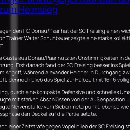
 zum Heimsieg
gegen den HC Donau/Paar hat der SC Freising einen wic
 Trainer Walter Schuhbauer zeigte eine starke kollektiv
t.
 Die Gäste aus Donau/Paar nutzten Unstimmigkeiten in d
ührung. Erst danach fand der SC Freising besser ins Spi
Angriff, während Alexander Heldner in Durchgang zwei 
, dennoch blieb das Spiel zur Halbzeit mit 16:16 völlig
eising, durch eine kompakte Defensive und schnelles Um
ugte mit starken Abschlüssen von der Außenposition u
igte Nervenstärke vom Siebenmeterpunkt, ebenso wie Fel
ssphase den Deckel auf die Partie setzte.
ch einer Zeitstrafe gegen Vopel blieb der SC Freising st