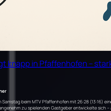
gt knapp in Pfaffenhofen – star
ner
n Samstag beim MTV Pfaffenhofen mit 26:28 (13:16) ei
genehm zu spielenden Gastgeber entwickelte sich – a