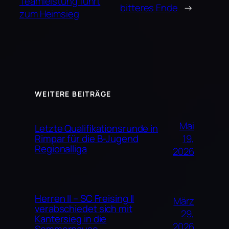
Teamleistung führt
bitteres Ende
→
zum Heimsieg
WEITERE BEITRÄGE
Mai
Letzte Qualifikationsrunde in
19,
Rimpar für die B-Jugend
Regionalliga
2026
Herren II – SC Freising II
März
verabschiedet sich mit
29,
Kantersieg in die
2026