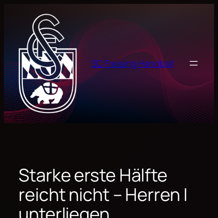
Zum
Inhalt
springen
SC Freising Handball
Starke erste Hälfte
reicht nicht – Herren I
unterliegen