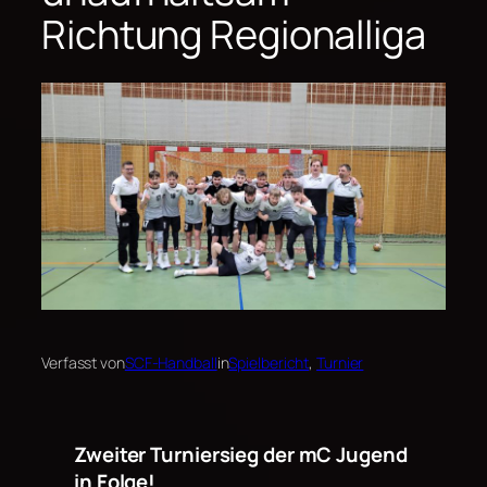
Richtung Regionalliga
Verfasst von
SCF-Handball
in
Spielbericht
, 
Turnier
Zweiter Turniersieg der mC Jugend
in Folge!