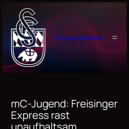
Zum
Inhalt
springen
SC Freising Handball
mC-Jugend: Freisinger
Express rast
unaufhaltsam