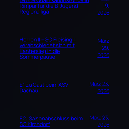
19,
Rimpar für die B-Jugend
Regionalliga
2026
Herren II – SC Freising II
März
verabschiedet sich mit
29,
Kantersieg in die
2026
Sommerpause
März 23,
E1 zu Gast beim ASV
Dachau
2026
März 23,
E2: Saisonabschluss beim
SC Kirchdorf
2026