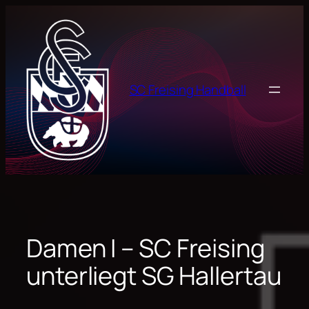
Zum
Inhalt
springen
SC Freising Handball
Damen I – SC Freising
unterliegt SG Hallertau