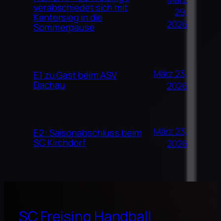
verabschiedet sich mit
29,
Kantersieg in die
2026
Sommerpause
März 23,
E1 zu Gast beim ASV
Dachau
2026
März 23,
E2: Saisonabschluss beim
SC Kirchdorf
2026
SC Freising Handball