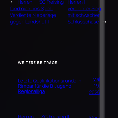
←
Herren I – SC Freising
Herren II –
fand nicht ins Spiel:
verdienter Sieg
Verdiente Niederlage
mit schwacher
gegen Landshut II
Schlussphase
→
WEITERE BEITRÄGE
Mai
Letzte Qualifikationsrunde in
19,
Rimpar für die B-Jugend
Regionalliga
2026
Herren II – SC Freising II
März