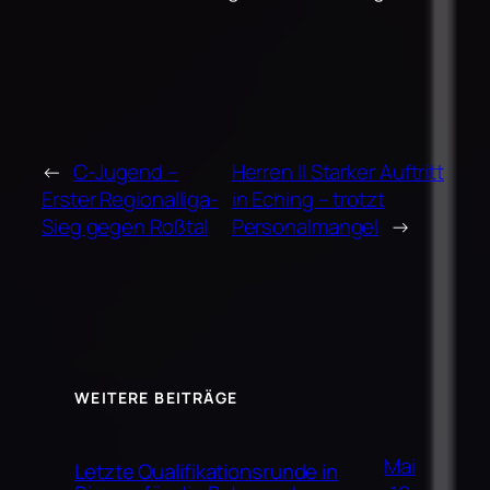
←
C-Jugend –
Herren II Starker Auftritt
Erster Regionalliga-
in Eching – trotzt
Sieg gegen Roßtal
Personalmangel
→
WEITERE BEITRÄGE
Mai
Letzte Qualifikationsrunde in