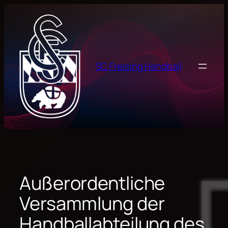
Zum
Inhalt
springen
SC Freising Handball
Außerordentliche
Versammlung der
Handballabteilung des