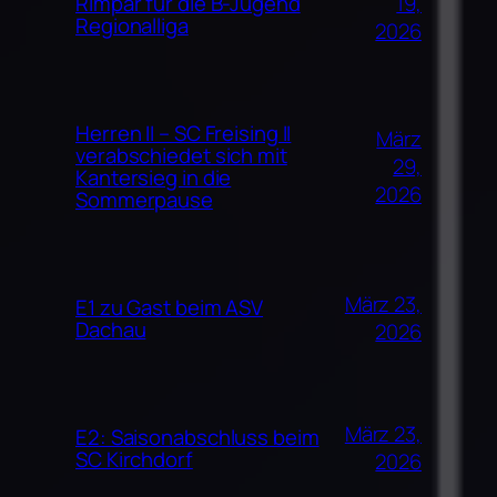
19,
Rimpar für die B-Jugend
Regionalliga
2026
Herren II – SC Freising II
März
verabschiedet sich mit
29,
Kantersieg in die
2026
Sommerpause
März 23,
E1 zu Gast beim ASV
Dachau
2026
März 23,
E2: Saisonabschluss beim
SC Kirchdorf
2026