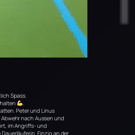
lich Spass.
ehalten
.
hatten. Peter und Linus
die Abwehr nach Aussen und
rt, im Angriffs- und
Dauerläuferin. Einzig an der