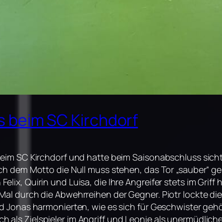
s beim SC Kirchdorf
beim SC Kirchdorf und hatte beim Saisonabschluss sicht
ach dem Motto die Null muss stehen, das Tor „sauber“ g
lix, Quirin und Luisa, die Ihre Angreifer stets im Griff 
 Mal durch die Abwehrreihen der Gegner. Piotr lockte 
nd Jonas harmonierten, wie es sich für Geschwister gehö
als Zielspieler im Angriff und Leonie als unermüdliche 